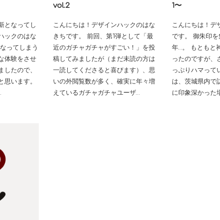
vol.2
1〜
新となってし
こんにちは！デザインハックのはな
こんにちは！デ
ハックのはな
きちです。 前回、第1弾として「最
です。 御朱印を
になってしまう
近のガチャガチャがすごい！」を投
年…。 もともと
な体験をさせ
稿してみましたが（まだ未読の方は
ったのですが、
ましたので、
一読してくださると喜びます）、思
っぷりハマってい
と思います。
いの外閲覧数が多く、確実に年々増
は、茨城県内で
…
えているガチャガチャユーザ…
に印象深かった