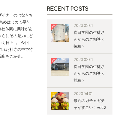
RECENT POSTS
ザイナーのはなきち
集めはじめて早6
2023.03.01
神社仏閣に興味があ
春日学園の生徒さ
さらにその魅力にど
んからのご相談＜
く日々…。 今回
後編＞
訪れた社寺の中で特
場所をご紹介…
2023.03.01
春日学園の生徒さ
んからのご相談＜
前編＞
2020.04.01
最近のガチャガチ
ャがすごい！vol.2