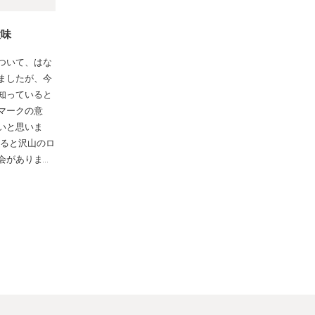
意味
ついて、はな
ましたが、今
知っていると
マークの意
いと思いま
いると沢山のロ
会がありま…